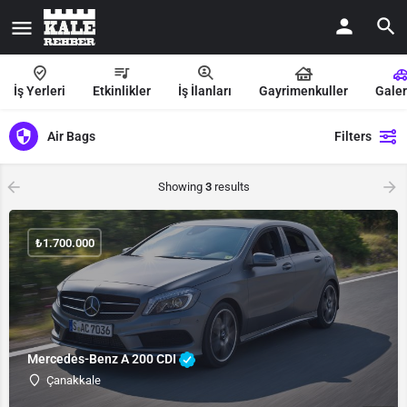
İş Yerleri
Etkinlikler
İş İlanları
Gayrimenkuller
Galer
Air Bags
Filters
Showing
3
results
₺
1.700.000
Mercedes-Benz A 200 CDI
Çanakkale