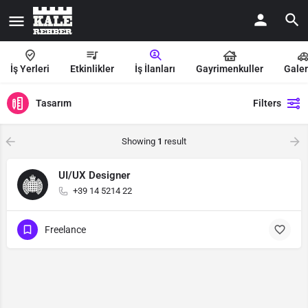
İş Yerleri
Etkinlikler
İş İlanları
Gayrimenkuller
Galer
Tasarım
Filters
Showing
1
result
UI/UX Designer
+39 14 5214 22
Freelance