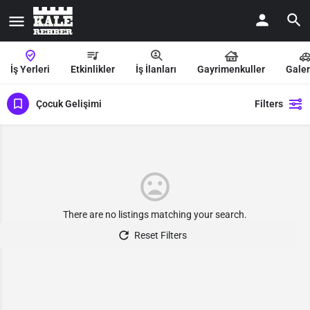
İş Yerleri
Etkinlikler
İş İlanları
Gayrimenkuller
Galer
Çocuk Gelişimi
Filters
There are no listings matching your search.
Reset Filters